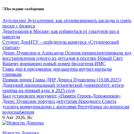
Перейти
Последние сообщения
к
содержанию
Аутсорсинг бухгалтерии: как оптимизировать расходы и снять
риски с бизнеса
Дератизация в Москве: как избавиться от грызунов раз и
навсегда
Студент ДонНТУ – победитель конкурса «Студенческий
стартап»
Денис Пушилин и Александр Осипов проинспектировали ход
восстановления одного из детсадов в поселке Новый Свет
Вашему вниманию новый номер бюллетеня ИМС
Глава днр в преддверии дня шахтера вручил награды
горнякам
Прямая линия Главы ДНР Дениса Пушилина (19.08.2025)
Донецкий национальный технический университет: итоги
приёма на первый курс в 2025 году
Был установлен монумент «Памяти Героев-Дорожников»
Денис Пушилин поручил депутатам Народного Совета
усилить коммуникацию с жителями Республики по вопросам
водоснабжения
9
Авг 2026, Вс
Новости Донецка