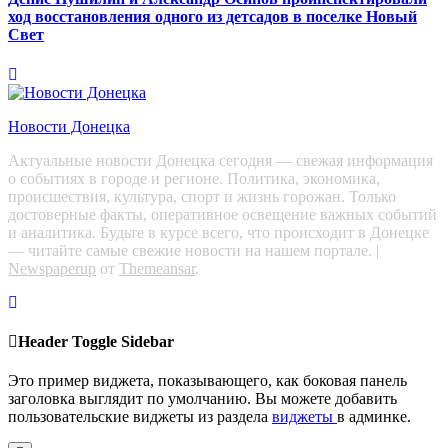
ход восстановления одного из детсадов в поселке Новый
Свет
Новости Донецка
Актуальные новости Донецка сегодня — свежая информация
о событиях в городе и регионе. Политика, экономика,
происшествия, культура, спорт и жизнь горожан. Только
достоверные факты, оперативное освещение важных событий
и аналитика. Будьте в курсе всего, что происходит в Донецке
— читайте самые свежие новости на нашем портале.
|
Newspaperup
от
Themeansar
.
Header Toggle Sidebar
Это пример виджета, показывающего, как боковая панель
заголовка выглядит по умолчанию. Вы можете добавить
пользовательские виджеты из раздела
виджеты
в админке.