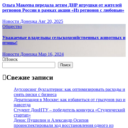
Ольга Макеева передала детям ДНР игрушки от жителей
регионов России в рамках акции «Из регионов с любовью»
Новости Донецка
Авг 20, 2025
Общество
Уважаемые владельцы сельскохозяйственных животных и
птицы!
Новости Донецка
Мар 16, 2024
Поиск
Поиск
Свежие записи
Аутсорсинг бухгалтерии: как оптимизировать расходы и
снять риски с бизнеса
Дератизация в Москве: как избавиться от грызунов раз и
навсегда
Студент ДонНТУ – победитель конкурса «Студенческий
стартап»
Денис Пушилин и Александр Осипов
проинспектировали ход восстановления одного из