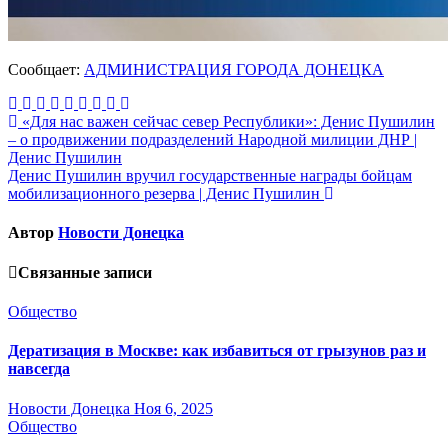
Сообщает:
АДМИНИСТРАЦИЯ ГОРОДА ДОНЕЦКА
Навигация
«Для нас важен сейчас север Республики»: Денис Пушилин
– о продвижении подразделений Народной милиции ДНР |
по
Денис Пушилин
записям
Денис Пушилин вручил государственные награды бойцам
мобилизационного резерва | Денис Пушилин
Автор
Новости Донецка
Связанные записи
Общество
Дератизация в Москве: как избавиться от грызунов раз и
навсегда
Новости Донецка
Ноя 6, 2025
Общество