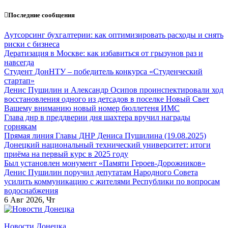
Перейти
Последние сообщения
к
содержанию
Аутсорсинг бухгалтерии: как оптимизировать расходы и снять
риски с бизнеса
Дератизация в Москве: как избавиться от грызунов раз и
навсегда
Студент ДонНТУ – победитель конкурса «Студенческий
стартап»
Денис Пушилин и Александр Осипов проинспектировали ход
восстановления одного из детсадов в поселке Новый Свет
Вашему вниманию новый номер бюллетеня ИМС
Глава днр в преддверии дня шахтера вручил награды
горнякам
Прямая линия Главы ДНР Дениса Пушилина (19.08.2025)
Донецкий национальный технический университет: итоги
приёма на первый курс в 2025 году
Был установлен монумент «Памяти Героев-Дорожников»
Денис Пушилин поручил депутатам Народного Совета
усилить коммуникацию с жителями Республики по вопросам
водоснабжения
6
Авг 2026, Чт
Новости Донецка