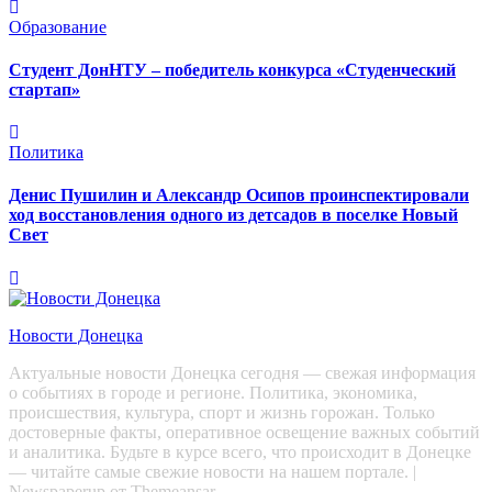
Образование
Студент ДонНТУ – победитель конкурса «Студенческий
стартап»
Политика
Денис Пушилин и Александр Осипов проинспектировали
ход восстановления одного из детсадов в поселке Новый
Свет
Новости Донецка
Актуальные новости Донецка сегодня — свежая информация
о событиях в городе и регионе. Политика, экономика,
происшествия, культура, спорт и жизнь горожан. Только
достоверные факты, оперативное освещение важных событий
и аналитика. Будьте в курсе всего, что происходит в Донецке
— читайте самые свежие новости на нашем портале.
|
Newspaperup
от
Themeansar
.