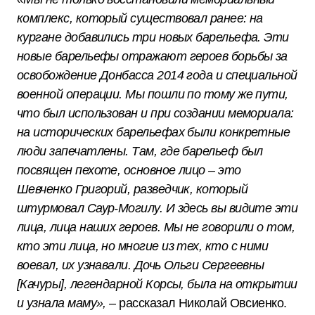
комплекс, который существовал ранее: на
кургане добавились три новых барельефа. Эти
новые барельефы отражают героев борьбы за
освобождение Донбасса 2014 года и специальной
военной операции. Мы пошли по тому же пути,
что был использован и при создании мемориала:
на исторических барельефах были конкретные
люди запечатлены. Там, где барельеф был
посвящен пехоте, основное лицо – это
Шевченко Григорий, разведчик, который
штурмовал Саур-Могилу. И здесь вы видите эти
лица, лица наших героев. Мы не говорили о том,
кто эти лица, но многие из тех, кто с ними
воевал, их узнавали. Дочь Ольги Сергеевны
[Качуры], легендарной Корсы, была на открытии
и узнала маму»,
– рассказал Николай Овсиенко.