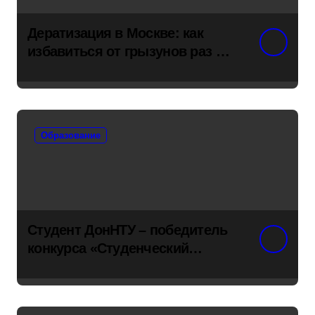
Дератизация в Москве: как
избавиться от грызунов раз и
навсегда
Образование
Студент ДонНТУ – победитель
конкурса «Студенческий
стартап»