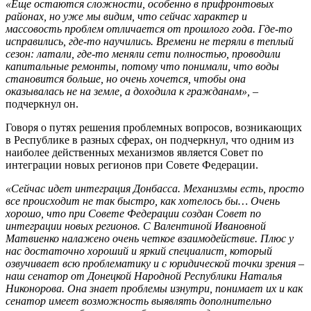
«Еще остаются сложности, особенно в прифронтовых
районах, но уже мы видим, что сейчас характер и
массовость проблем отличается от прошлого года. Где-то
исправились, где-то научились. Времени не теряли в теплый
сезон: латали, где-то меняли сети полностью, проводили
капитальные ремонты, потому что понимали, что воды
становится больше, но очень хочется, чтобы она
оказывалась не на земле, а доходила к гражданам»,
–
подчеркнул он.
Говоря о путях решения проблемных вопросов, возникающих
в Республике в разных сферах, он подчеркнул, что одним из
наиболее действенных механизмов является Совет по
интеграции новых регионов при Совете Федерации.
«Сейчас идет интеграция Донбасса. Механизмы есть, просто
все происходит не так быстро, как хотелось бы… Очень
хорошо, что при Совете Федерации создан Совет по
интеграции новых регионов. С Валентиной Ивановной
Матвиенко налажено очень четкое взаимодействие. Плюс у
нас достаточно хороший и яркий специалист, который
озвучивает всю проблематику и с юридической точки зрения –
наш сенатор от Донецкой Народной Республики Наталья
Никонорова. Она знает проблемы изнутри, понимает их и как
сенатор имеет возможность выявлять дополнительно