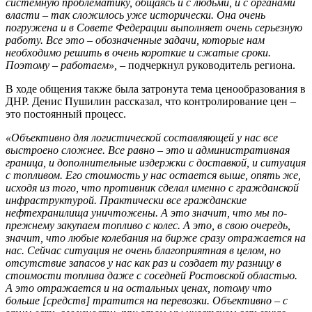
системную проблематику, общаясь и с людьми, и с органами
власти – так сложилось уже исторически. Она очень
погружена и в Совете Федерации выполняет очень серьезную
работу. Все это – обозначенные задачи, которые нам
необходимо решить в очень короткие и сжатые сроки.
Поэтому – работаем»,
– подчеркнул руководитель региона.
В ходе общения также была затронута тема ценообразования в
ДНР. Денис Пушилин рассказал, что контролирование цен –
это постоянный процесс.
«Объективно для логистической составляющей у нас все
выстроено сложнее. Все равно – это и административная
граница, и дополнительные издержки с доставкой, и ситуация
с топливом. Его стоимость у нас остается выше, опять же,
исходя из того, что противник сделал именно с гражданской
инфраструктурой. Практически все гражданские
нефтехранилища уничтожены. А это значит, что мы по-
прежнему закупаем топливо с колес. А это, в свою очередь,
значит, что любые колебания на бирже сразу отражается на
нас. Сейчас ситуация не очень благоприятная в целом, но
отсутствие запасов у нас как раз и создает ту разницу в
стоимости топлива даже с соседней Ростовской областью.
А это отражается и на остальных ценах, потому что
больше [средств] тратится на перевозки. Объективно – с