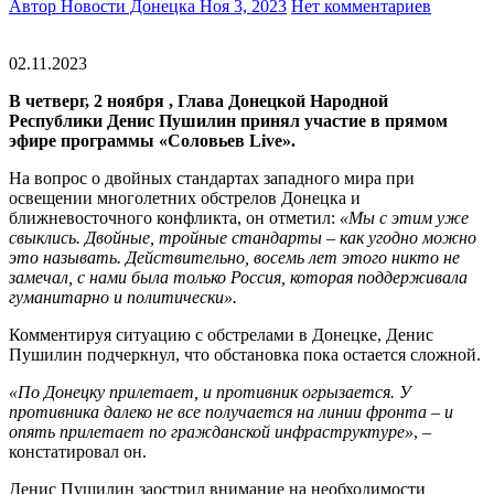
Автор Новости Донецка
Ноя 3, 2023
Нет комментариев
02.11.2023
В четверг, 2 ноября , Глава Донецкой Народной
Республики Денис Пушилин принял участие в прямом
эфире программы «Соловьев
Live
».
На вопрос о двойных стандартах западного мира при
освещении многолетних обстрелов Донецка и
ближневосточного конфликта, он отметил:
«Мы с этим уже
свыклись. Двойные, тройные стандарты – как угодно можно
это называть. Действительно, восемь лет этого никто не
замечал, с нами была только Россия, которая поддерживала
гуманитарно и политически».
Комментируя ситуацию с обстрелами в Донецке, Денис
Пушилин подчеркнул, что обстановка пока остается сложной.
«По Донецку прилетает, и противник огрызается. У
противника далеко не все получается на линии фронта – и
опять прилетает по гражданской инфраструктуре»
, –
констатировал он.
Денис Пушилин заострил внимание на необходимости