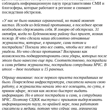
соблюдать информационную паузу представителями СМИ и
блогосферы, которые работают в регионе и снимают
последствия обстрелов.
«У нас не было никаких ограничений, но такой момент
настал. Исходя из действий противника, в последнее время
необходимо сдерживать себя. Я говорю об обстрелах. 31
октября, когда по Буденновскому району был прилет, возник
пожар. И что сделали наши абсолютно отчаянные
журналисты, которые, в принципе, сами потом и
пострадали? Поехали это все снять, чтобы все это всё
увидели. Но что сделал противник? Воспринял как
возможность подкорректировать свои удары, которых после
этого было нанесено еще три. Соответственно, пострадали
и сами ребята журналисты, пострадали сотрудники МЧС. В
итоге – двое погибших и 15 раненых.
Обращу внимание: после первого прилета пострадавших не
было. Повреждена инфраструктура, спасатели начали свою
работу, а журналисты начали это все освещать, по сути, в
прямом эфире, желая как можно быстрее выдать
информацию. Но в итоге пострадали и сами, и сотрудники
МЧС. Поэтому СЦКК выступил с призывом выдерживать
информационную паузу, по крайней мере, пока работают
спасатели и медики, потому что сейчас они, героически