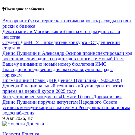
Перейти
Последние сообщения
к
содержанию
Аутсорсинг бухгалтерии: как оптимизировать расходы и снять
риски с бизнеса
Дератизация в Москве: как избавиться от грызунов раз и
навсегда
Студент ДонНТУ – победитель конкурса «Студенческий
стартап»
Денис Пушилин и Александр Осипов проинспектировали ход
восстановления одного из детсадов в поселке Новый Свет
Вашему вниманию новый номер бюллетеня ИМС
Глава днр в преддверии дня шахтера вручил награды
горнякам
Прямая линия Главы ДНР Дениса Пушилина (19.08.2025)
Донецкий национальный технический университет: итоги
приёма на первый курс в 2025 году
Был установлен монумент «Памяти Героев-Дорожников»
Денис Пушилин поручил депутатам Народного Совета
усилить коммуникацию с жителями Республики по вопросам
водоснабжения
9
Авг 2026, Вс
Новости Донецка