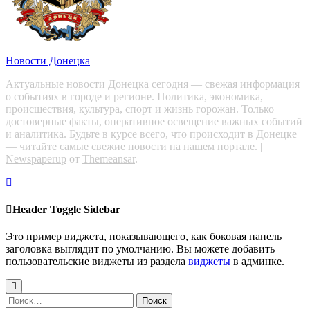
Новости Донецка
Актуальные новости Донецка сегодня — свежая информация
о событиях в городе и регионе. Политика, экономика,
происшествия, культура, спорт и жизнь горожан. Только
достоверные факты, оперативное освещение важных событий
и аналитика. Будьте в курсе всего, что происходит в Донецке
— читайте самые свежие новости на нашем портале.
|
Newspaperup
от
Themeansar
.
Header Toggle Sidebar
Это пример виджета, показывающего, как боковая панель
заголовка выглядит по умолчанию. Вы можете добавить
пользовательские виджеты из раздела
виджеты
в админке.
Найти: