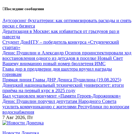
Перейти
Последние сообщения
к
содержанию
Аутсорсинг бухгалтерии: как оптимизировать расходы и снять
риски с бизнеса
Дератизация в Москве: как избавиться от грызунов раз и
навсегда
Студент ДонНТУ – победитель конкурса «Студенческий
стартап»
Денис Пушилин и Александр Осипов проинспектировали ход
восстановления одного из детсадов в поселке Новый Свет
Вашему вниманию новый номер бюллетеня ИМС
Глава днр в преддверии дня шахтера вручил награды
горнякам
Прямая линия Главы ДНР Дениса Пушилина (19.08.2025)
Донецкий национальный технический университет: итоги
приёма на первый курс в 2025 году
Был установлен монумент «Памяти Героев-Дорожников»
Денис Пушилин поручил депутатам Народного Совета
усилить коммуникацию с жителями Республики по вопросам
водоснабжения
7
Авг 2026, Пт
Новости Донецка