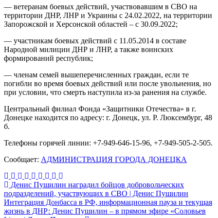
— ветеранам боевых действий, участвовавшим в СВО на
территории ДНР, ЛНР и Украины с 24.02.2022, на территории
Запорожской и Херсонской областей – с 30.09.2022;
— участникам боевых действий с 11.05.2014 в составе
Народной милиции ДНР и ЛНР, а также воинских
формирований республик;
— членам семей вышеперечисленных граждан, если те
погибли во время боевых действий или после увольнения, но
при условии, что смерть наступила из-за ранения на службе.
Центральный филиал Фонда «Защитники Отечества» в г.
Донецке находится по адресу: г. Донецк, ул. Р. Люксембург, 48
б.
Телефоны горячей линии: +7-949-646-15-96, +7-949-505-2-505.
Сообщает:
АДМИНИСТРАЦИЯ ГОРОДА ДОНЕЦКА
Навигация
Денис Пушилин наградил бойцов добровольческих
подразделений, участвующих в СВО | Денис Пушилин
по
Интеграция Донбасса в РФ, информационная пауза и текущая
записям
жизнь в ДНР: Денис Пушилин – в прямом эфире «Соловьев