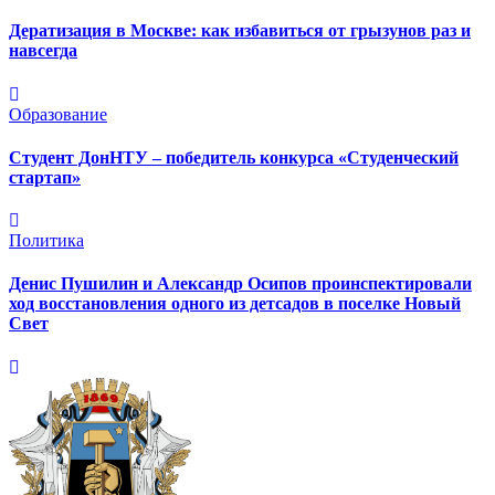
Дератизация в Москве: как избавиться от грызунов раз и
навсегда
Образование
Студент ДонНТУ – победитель конкурса «Студенческий
стартап»
Политика
Денис Пушилин и Александр Осипов проинспектировали
ход восстановления одного из детсадов в поселке Новый
Свет