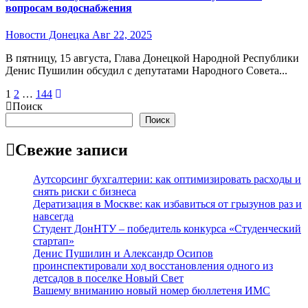
вопросам водоснабжения
Новости Донецка
Авг 22, 2025
В пятницу, 15 августа, Глава Донецкой Народной Республики
Денис Пушилин обсудил с депутатами Народного Совета...
Пагинация
1
2
…
144
Поиск
записей
Поиск
Свежие записи
Аутсорсинг бухгалтерии: как оптимизировать расходы и
снять риски с бизнеса
Дератизация в Москве: как избавиться от грызунов раз и
навсегда
Студент ДонНТУ – победитель конкурса «Студенческий
стартап»
Денис Пушилин и Александр Осипов
проинспектировали ход восстановления одного из
детсадов в поселке Новый Свет
Вашему вниманию новый номер бюллетеня ИМС