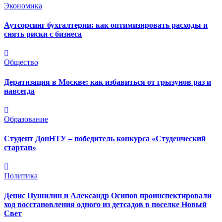
Экономика
Аутсорсинг бухгалтерии: как оптимизировать расходы и
снять риски с бизнеса
Общество
Дератизация в Москве: как избавиться от грызунов раз и
навсегда
Образование
Студент ДонНТУ – победитель конкурса «Студенческий
стартап»
Политика
Денис Пушилин и Александр Осипов проинспектировали
ход восстановления одного из детсадов в поселке Новый
Свет