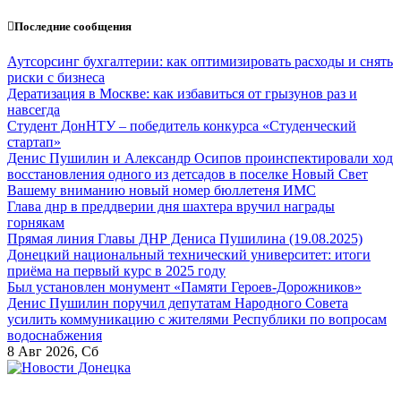
Перейти
Последние сообщения
к
содержанию
Аутсорсинг бухгалтерии: как оптимизировать расходы и снять
риски с бизнеса
Дератизация в Москве: как избавиться от грызунов раз и
навсегда
Студент ДонНТУ – победитель конкурса «Студенческий
стартап»
Денис Пушилин и Александр Осипов проинспектировали ход
восстановления одного из детсадов в поселке Новый Свет
Вашему вниманию новый номер бюллетеня ИМС
Глава днр в преддверии дня шахтера вручил награды
горнякам
Прямая линия Главы ДНР Дениса Пушилина (19.08.2025)
Донецкий национальный технический университет: итоги
приёма на первый курс в 2025 году
Был установлен монумент «Памяти Героев-Дорожников»
Денис Пушилин поручил депутатам Народного Совета
усилить коммуникацию с жителями Республики по вопросам
водоснабжения
8
Авг 2026, Сб