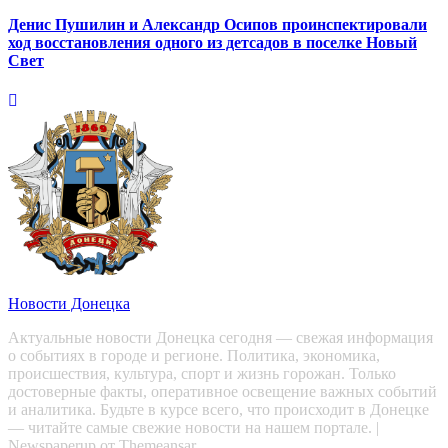
Денис Пушилин и Александр Осипов проинспектировали
ход восстановления одного из детсадов в поселке Новый
Свет
Новости Донецка
Актуальные новости Донецка сегодня — свежая информация
о событиях в городе и регионе. Политика, экономика,
происшествия, культура, спорт и жизнь горожан. Только
достоверные факты, оперативное освещение важных событий
и аналитика. Будьте в курсе всего, что происходит в Донецке
— читайте самые свежие новости на нашем портале.
|
Newspaperup
от
Themeansar
.