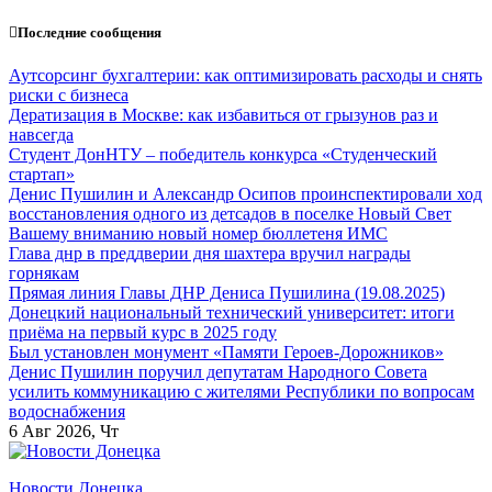
Перейти
Последние сообщения
к
содержанию
Аутсорсинг бухгалтерии: как оптимизировать расходы и снять
риски с бизнеса
Дератизация в Москве: как избавиться от грызунов раз и
навсегда
Студент ДонНТУ – победитель конкурса «Студенческий
стартап»
Денис Пушилин и Александр Осипов проинспектировали ход
восстановления одного из детсадов в поселке Новый Свет
Вашему вниманию новый номер бюллетеня ИМС
Глава днр в преддверии дня шахтера вручил награды
горнякам
Прямая линия Главы ДНР Дениса Пушилина (19.08.2025)
Донецкий национальный технический университет: итоги
приёма на первый курс в 2025 году
Был установлен монумент «Памяти Героев-Дорожников»
Денис Пушилин поручил депутатам Народного Совета
усилить коммуникацию с жителями Республики по вопросам
водоснабжения
6
Авг 2026, Чт
Новости Донецка