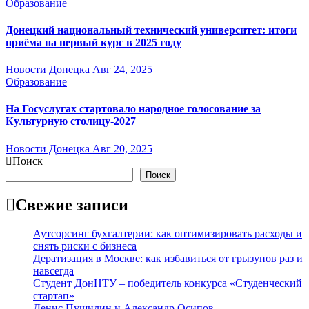
Образование
Донецкий национальный технический университет: итоги
приёма на первый курс в 2025 году
Новости Донецка
Авг 24, 2025
Образование
На Госуслугах стартовало народное голосование за
Культурную столицу-2027
Новости Донецка
Авг 20, 2025
Поиск
Поиск
Свежие записи
Аутсорсинг бухгалтерии: как оптимизировать расходы и
снять риски с бизнеса
Дератизация в Москве: как избавиться от грызунов раз и
навсегда
Студент ДонНТУ – победитель конкурса «Студенческий
стартап»
Денис Пушилин и Александр Осипов