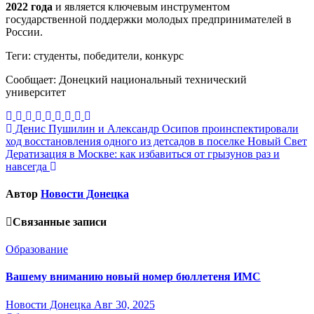
2022 года
и является ключевым инструментом
государственной поддержки молодых предпринимателей в
России.
Теги: студенты, победители, конкурс
Сообщает: Донецкий национальный технический
университет
Навигация
Денис Пушилин и Александр Осипов проинспектировали
ход восстановления одного из детсадов в поселке Новый Свет
по
Дератизация в Москве: как избавиться от грызунов раз и
записям
навсегда
Автор
Новости Донецка
Связанные записи
Образование
Вашему вниманию новый номер бюллетеня ИМС
Новости Донецка
Авг 30, 2025