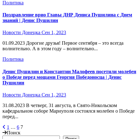
Политика
Поздравление врио Главы ДНР Дениса Пушилина с Днем
знаний | Денис Пушилин
Новости Донецка
Сен 1, 2023
01.09.2023 Дорогие друзья! Первое сентября – это всегда
волнительно. А в этом году – волнительно...
Политика
Денис Пушилин и Константин Малофеев посетили молебен
о Победе перед мощами Георгия Победоносца | Денис
Пушилин
Новости Донецка
Сен 1, 2023
31.08.2023 В четверг, 31 августа, в Свято-Никольском
кафедральном соборе Мариуполя состоялся молебен о Победе
перед...
Пагинация
1
…
6
7
Поиск
записей
Поиск