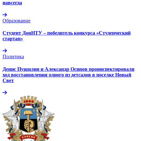
навсегда
Образование
Студент ДонНТУ – победитель конкурса «Студенческий
стартап»
Политика
Денис Пушилин и Александр Осипов проинспектировали
ход восстановления одного из детсадов в поселке Новый
Свет