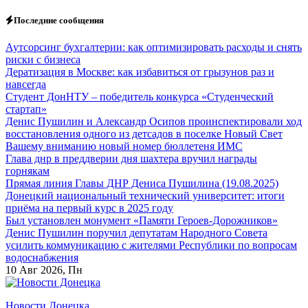
Перейти
Последние сообщения
к
содержанию
Аутсорсинг бухгалтерии: как оптимизировать расходы и снять
риски с бизнеса
Дератизация в Москве: как избавиться от грызунов раз и
навсегда
Студент ДонНТУ – победитель конкурса «Студенческий
стартап»
Денис Пушилин и Александр Осипов проинспектировали ход
восстановления одного из детсадов в поселке Новый Свет
Вашему вниманию новый номер бюллетеня ИМС
Глава днр в преддверии дня шахтера вручил награды
горнякам
Прямая линия Главы ДНР Дениса Пушилина (19.08.2025)
Донецкий национальный технический университет: итоги
приёма на первый курс в 2025 году
Был установлен монумент «Памяти Героев-Дорожников»
Денис Пушилин поручил депутатам Народного Совета
усилить коммуникацию с жителями Республики по вопросам
водоснабжения
10
Авг 2026, Пн
Новости Донецка