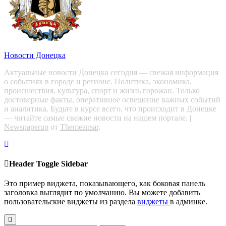
Новости Донецка
Актуальные новости Донецка сегодня — свежая информация
о событиях в городе и регионе. Политика, экономика,
происшествия, культура, спорт и жизнь горожан. Только
достоверные факты, оперативное освещение важных событий
и аналитика. Будьте в курсе всего, что происходит в Донецке
— читайте самые свежие новости на нашем портале.
|
Newspaperup
от
Themeansar
.
Header Toggle Sidebar
Это пример виджета, показывающего, как боковая панель
заголовка выглядит по умолчанию. Вы можете добавить
пользовательские виджеты из раздела
виджеты
в админке.