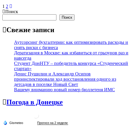
Пагинация
1
2
Поиск
записей
Поиск
Свежие записи
Аутсорсинг бухгалтерии: как оптимизировать расходы и
снять риски с бизнеса
Дератизация в Москве: как избавиться от грызунов раз и
навсегда
Студент ДонНТУ – победитель конкурса «Студенческий
стартап»
Денис Пушилин и Александр Осипов
проинспектировали ход восстановления одного из
детсадов в поселке Новый Свет
Вашему вниманию новый номер бюллетеня ИМС
Погода в Донецке