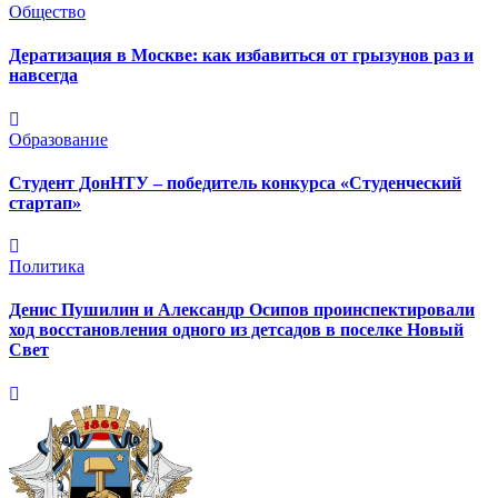
Общество
Дератизация в Москве: как избавиться от грызунов раз и
навсегда
Образование
Студент ДонНТУ – победитель конкурса «Студенческий
стартап»
Политика
Денис Пушилин и Александр Осипов проинспектировали
ход восстановления одного из детсадов в поселке Новый
Свет