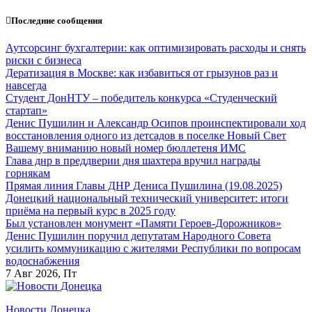
Перейти
Последние сообщения
к
содержанию
Аутсорсинг бухгалтерии: как оптимизировать расходы и снять
риски с бизнеса
Дератизация в Москве: как избавиться от грызунов раз и
навсегда
Студент ДонНТУ – победитель конкурса «Студенческий
стартап»
Денис Пушилин и Александр Осипов проинспектировали ход
восстановления одного из детсадов в поселке Новый Свет
Вашему вниманию новый номер бюллетеня ИМС
Глава днр в преддверии дня шахтера вручил награды
горнякам
Прямая линия Главы ДНР Дениса Пушилина (19.08.2025)
Донецкий национальный технический университет: итоги
приёма на первый курс в 2025 году
Был установлен монумент «Памяти Героев-Дорожников»
Денис Пушилин поручил депутатам Народного Совета
усилить коммуникацию с жителями Республики по вопросам
водоснабжения
7
Авг 2026, Пт
Новости Донецка