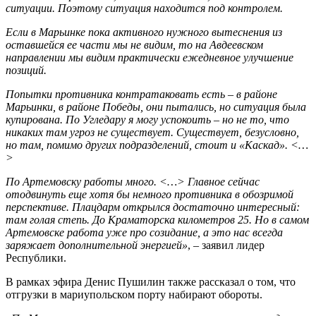
ситуации. Поэтому ситуация находится под контролем.
Если в Марьинке пока активного нужного вытеснения из
оставшейся ее части мы не видим, то на Авдеевском
направлении мы видим практически ежедневное улучшение
позиций.
Попытки противника контратаковать есть – в районе
Марьинки, в районе Победы, они пытались, но ситуация была
купирована. По Угледару я могу успокоить – но не то, что
никаких там угроз не существует. Существует, безусловно,
но там, помимо других подразделений, стоит и «Каскад». <…
>
По Артемовску работы много. <…> Главное сейчас
отодвинуть еще хотя бы немного противника в обозримой
перспективе. Плацдарм открылся достаточно интересный:
там голая степь. До Краматорска километров 25. Но в самом
Артемовске работа уже про созидание, а это нас всегда
заряжает дополнительной энергией»
, – заявил лидер
Республики.
В рамках эфира Денис Пушилин также рассказал о том, что
отгрузки в мариупольском порту набирают обороты.