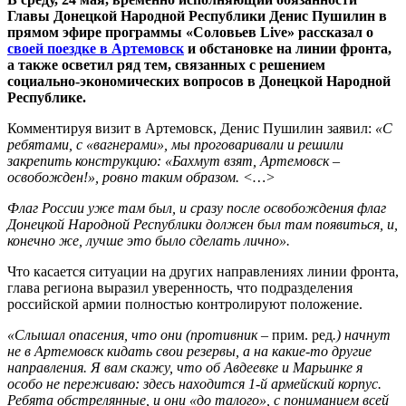
Главы Донецкой Народной Республики Денис Пушилин в
прямом эфире программы «Соловьев Live» рассказал о
своей поездке в Артемовск
и обстановке на линии фронта,
а также осветил ряд тем, связанных с решением
социально-экономических вопросов в Донецкой Народной
Республике.
Комментируя визит в Артемовск, Денис Пушилин заявил:
«С
ребятами, с «вагнерами», мы проговаривали и решили
закрепить конструкцию: «Бахмут взят, Артемовск –
освобожден!», ровно таким образом. <…>
Флаг России уже там был, и сразу после освобождения флаг
Донецкой Народной Республики должен был там появиться, и,
конечно же, лучше это было сделать лично».
Что касается ситуации на других направлениях линии фронта,
глава региона выразил уверенность, что подразделения
российской армии полностью контролируют положение.
«Слышал опасения, что они (противник –
прим. ред
.) начнут
не в Артемовск кидать свои резервы, а на какие-то другие
направления. Я вам скажу, что об Авдеевке и Марьинке я
особо не переживаю: здесь находится 1-й армейский корпус.
Ребята обстрелянные, и они «до талого», с пониманием всей