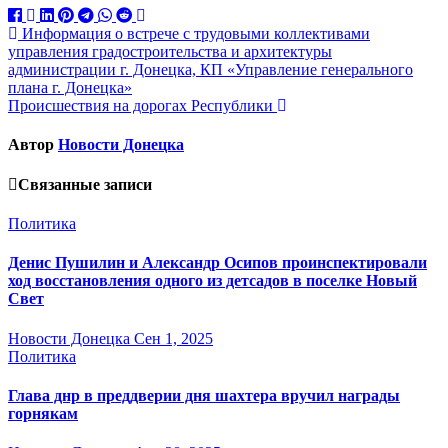
Навигация
Информация о встрече с трудовыми коллективами
управления градостроительства и архитектуры
по
администрации г. Донецка, КП «Управление генерального
записям
плана г. Донецка»
Происшествия на дорогах Республики
Автор
Новости Донецка
Связанные записи
Политика
Денис Пушилин и Александр Осипов проинспектировали
ход восстановления одного из детсадов в поселке Новый
Свет
Новости Донецка
Сен 1, 2025
Политика
Глава днр в преддверии дня шахтера вручил награды
горнякам