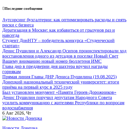
Перейти
Последние сообщения
к
содержанию
Аутсорсинг бухгалтерии: как оптимизировать расходы и снять
риски с бизнеса
Дератизация в Москве: как избавиться от грызунов раз и
навсегда
Студент ДонНТУ – победитель конкурса «Студенческий
стартап»
Денис Пушилин и Александр Осипов проинспектировали ход
восстановления одного из детсадов в поселке Новый Свет
Вашему вниманию новый номер бюллетеня ИМС
Глава днр в преддверии дня шахтера вручил награды
горнякам
Прямая линия Главы ДНР Дениса Пушилина (19.08.2025)
Донецкий национальный технический университет: итоги
приёма на первый курс в 2025 году
Был установлен монумент «Памяти Героев-Дорожников»
Денис Пушилин поручил депутатам Народного Совета
усилить коммуникацию с жителями Республики по вопросам
водоснабжения
6
Авг 2026, Чт
Новости Донецка