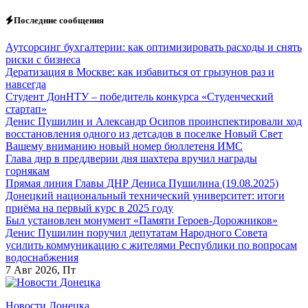
Перейти
Последние сообщения
к
содержанию
Аутсорсинг бухгалтерии: как оптимизировать расходы и снять
риски с бизнеса
Дератизация в Москве: как избавиться от грызунов раз и
навсегда
Студент ДонНТУ – победитель конкурса «Студенческий
стартап»
Денис Пушилин и Александр Осипов проинспектировали ход
восстановления одного из детсадов в поселке Новый Свет
Вашему вниманию новый номер бюллетеня ИМС
Глава днр в преддверии дня шахтера вручил награды
горнякам
Прямая линия Главы ДНР Дениса Пушилина (19.08.2025)
Донецкий национальный технический университет: итоги
приёма на первый курс в 2025 году
Был установлен монумент «Памяти Героев-Дорожников»
Денис Пушилин поручил депутатам Народного Совета
усилить коммуникацию с жителями Республики по вопросам
водоснабжения
7
Авг 2026, Пт
Новости Донецка