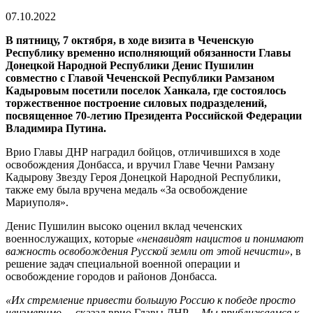
07.10.2022
В пятницу, 7 октября, в ходе визита в Чеченскую
Республику временно исполняющий обязанности Главы
Донецкой Народной Республики Денис Пушилин
совместно с Главой Чеченской Республики Рамзаном
Кадыровым посетили поселок Ханкала, где состоялось
торжественное построение силовых подразделений,
посвященное 70-летию Президента Российской Федерации
Владимира Путина.
Врио Главы ДНР наградил бойцов, отличившихся в ходе
освобождения Донбасса, и вручил Главе Чечни Рамзану
Кадырову Звезду Героя Донецкой Народной Республики,
также ему была вручена медаль «За освобождение
Мариуполя».
Денис Пушилин высоко оценил вклад чеченских
военнослужащих, которые
«ненавидят нацистов и понимают
важность освобождения Русской земли от этой нечисти»
, в
решение задач специальной военной операции и
освобождение городов и районов Донбасса
.
«Их стремление привести большую Россию к победе просто
неизмеримо,
– сказал врио Главы ДНР. –
Мы приближаемся к