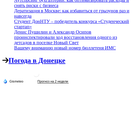
Аутсорсинг бухгалтерии: как оптимизировать расходы и
снять риски с бизнеса
Дератизация в Москве: как избавиться от грызунов раз и
навсегда
Студент ДонНТУ – победитель конкурса «Студенческий
стартап»
Денис Пушилин и Александр Осипов
проинспектировали ход восстановления одного из
детсадов в поселке Новый Свет
Вашему вниманию новый номер бюллетеня ИМС
Погода в Донецке