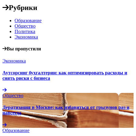
Рубрики
Образование
Общество
Политика
Экономика
Вы пропустили
Экономика
Аутсорсинг бухгалтерии: как оптимизировать расходы и
снять риски с бизнеса
Общество
Дератизация в Москве: как избавиться от грызунов раз и
навсегда
Образование