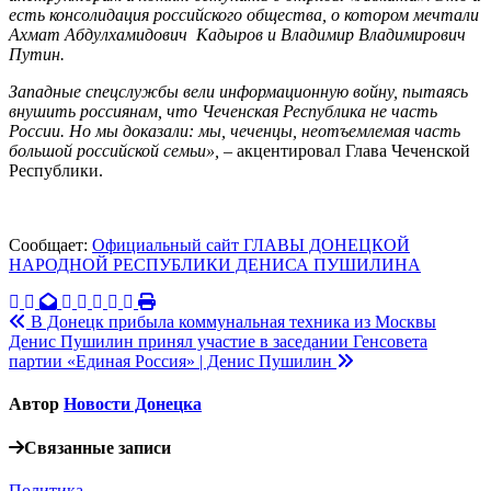
есть консолидация российского общества, о котором мечтали
Ахмат Абдулхамидович
Кадыров и Владимир Владимирович
Путин.
Западные спецслужбы вели информационную войну, пытаясь
внушить россиянам, что Чеченская Республика не часть
России. Но мы доказали: мы, чеченцы, неотъемлемая часть
большой российской семьи»,
– акцентировал Глава Чеченской
Республики.
Сообщает:
Официальный сайт ГЛАВЫ ДОНЕЦКОЙ
НАРОДНОЙ РЕСПУБЛИКИ ДЕНИСА ПУШИЛИНА
Навигация
В Донецк прибыла коммунальная техника из Москвы
Денис Пушилин принял участие в заседании Генсовета
по
партии «Единая Россия» | Денис Пушилин
записям
Автор
Новости Донецка
Связанные записи
Политика