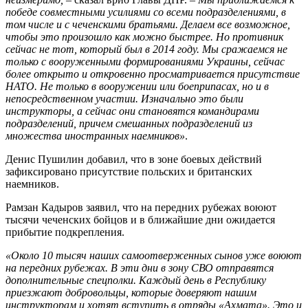
победе совместными усилиями со всеми подразделениями, в
том числе и с чеченскими братьями. Делаем все возможное,
чтобы это произошло как можно быстрее. Но противник
сейчас не тот, который был в 2014 году. Мы сражаемся не
только с вооруженными формированиями Украины, сейчас
более открыто и откровенно просматривается присутствие
НАТО. Не только в вооружении или боеприпасах, но и в
непосредственном участии. Изначально это были
инструкторы, а сейчас они становятся командирами
подразделений, причем смешанных подразделений из
множества иностранных наемников»
.
Денис Пушилин добавил, что в зоне боевых действий
зафиксировано присутствие польских и британских
наемников.
Рамзан Кадыров заявил, что на передних рубежах воюют
тысячи чеченских бойцов и в ближайшие дни ожидается
прибытие подкрепления.
«Около 10 тысяч наших самоотверженных сынов уже воюют
на передних рубежах. В эти дни в зону СВО отправятся
дополнительные спецполки. Каждый день в Республику
приезжают добровольцы, которые доверяют нашим
инструкторам и хотят вступить в отряды «Ахмата». Это и