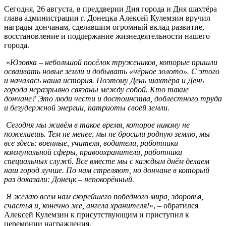
Сегодня, 26 августа, в преддверии Дня города и Дня шахтёра
глава администрации г. Донецка Алексей Кулемзин вручил
награды дончанам, сделавшим огромный вклад развитие,
восстановление и поддержание жизнедеятельности нашего
города.
«
Юзовка – небольшой посёлок тружеников, которые пришли
осваивать новые земли и добывать «чёрное золото». С этого
и началась наша история. Поэтому День шахтёра и День
города неразрывно связаны между собой. Кто такие
дончане? Это люди чести и достоинства, доблестного труда
и безудержной энергии, патриоты своей земли.
Сегодня мы живём в такое время, которое никому не
пожелаешь. Тем не менее, мы не бросили родную землю, мы
все здесь: военные, учителя, водители, работники
коммунальной сферы, правоохранители, работники
специальных служб. Все вместе мы с каждым днём делаем
наш город лучше. По нам стреляют, но дончане в который
раз доказали: Донецк – непокорённый.
Я желаю всем нам скорейшего победного мира, здоровья,
счастья и, конечно же, ангела хранителя!
», – обратился
Алексей Кулемзин к присутствующим и приступил к
церемонии награждения.