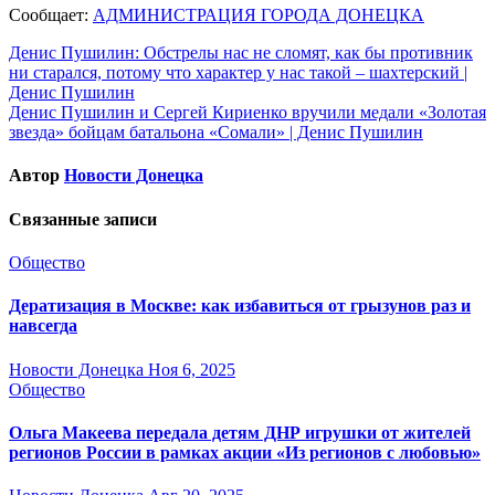
Сообщает:
АДМИНИСТРАЦИЯ ГОРОДА ДОНЕЦКА
Навигация
Денис Пушилин: Обстрелы нас не сломят, как бы противник
ни старался, потому что характер у нас такой – шахтерский |
по
Денис Пушилин
записям
Денис Пушилин и Сергей Кириенко вручили медали «Золотая
звезда» бойцам батальона «Сомали» | Денис Пушилин
Автор
Новости Донецка
Связанные записи
Общество
Дератизация в Москве: как избавиться от грызунов раз и
навсегда
Новости Донецка
Ноя 6, 2025
Общество
Ольга Макеева передала детям ДНР игрушки от жителей
регионов России в рамках акции «Из регионов с любовью»