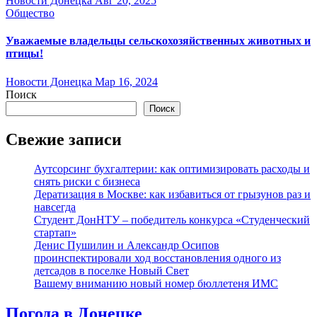
Новости Донецка
Авг 20, 2025
Общество
Уважаемые владельцы сельскохозяйственных животных и
птицы!
Новости Донецка
Мар 16, 2024
Поиск
Поиск
Свежие записи
Аутсорсинг бухгалтерии: как оптимизировать расходы и
снять риски с бизнеса
Дератизация в Москве: как избавиться от грызунов раз и
навсегда
Студент ДонНТУ – победитель конкурса «Студенческий
стартап»
Денис Пушилин и Александр Осипов
проинспектировали ход восстановления одного из
детсадов в поселке Новый Свет
Вашему вниманию новый номер бюллетеня ИМС
Погода в Донецке