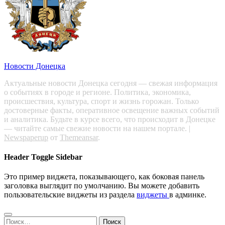
Новости Донецка
Актуальные новости Донецка сегодня — свежая информация
о событиях в городе и регионе. Политика, экономика,
происшествия, культура, спорт и жизнь горожан. Только
достоверные факты, оперативное освещение важных событий
и аналитика. Будьте в курсе всего, что происходит в Донецке
— читайте самые свежие новости на нашем портале.
|
Newspaperup
от
Themeansar
.
Header Toggle Sidebar
Это пример виджета, показывающего, как боковая панель
заголовка выглядит по умолчанию. Вы можете добавить
пользовательские виджеты из раздела
виджеты
в админке.
Найти: