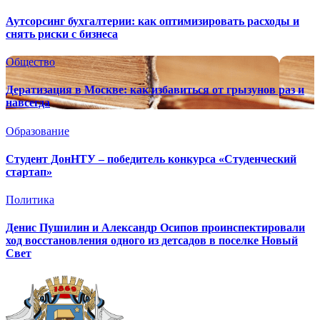
Аутсорсинг бухгалтерии: как оптимизировать расходы и
снять риски с бизнеса
Общество
Дератизация в Москве: как избавиться от грызунов раз и
навсегда
Образование
Студент ДонНТУ – победитель конкурса «Студенческий
стартап»
Политика
Денис Пушилин и Александр Осипов проинспектировали
ход восстановления одного из детсадов в поселке Новый
Свет