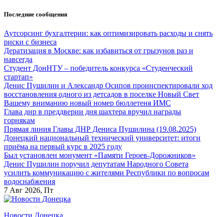
Перейти
Последние сообщения
к
содержанию
Аутсорсинг бухгалтерии: как оптимизировать расходы и снять
риски с бизнеса
Дератизация в Москве: как избавиться от грызунов раз и
навсегда
Студент ДонНТУ – победитель конкурса «Студенческий
стартап»
Денис Пушилин и Александр Осипов проинспектировали ход
восстановления одного из детсадов в поселке Новый Свет
Вашему вниманию новый номер бюллетеня ИМС
Глава днр в преддверии дня шахтера вручил награды
горнякам
Прямая линия Главы ДНР Дениса Пушилина (19.08.2025)
Донецкий национальный технический университет: итоги
приёма на первый курс в 2025 году
Был установлен монумент «Памяти Героев-Дорожников»
Денис Пушилин поручил депутатам Народного Совета
усилить коммуникацию с жителями Республики по вопросам
водоснабжения
7
Авг 2026, Пт
Новости Донецка